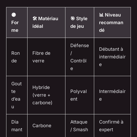
🟣
📊 Niveau
🛠️ Matériau
🎯 Style
For
recomman
idéal
de jeu
me
dé
Défense
Débutant à
Ron
Fibre de
/
intermédiair
de
verre
Contrôl
e
e
Gout
Hybride
te
Polyval
Intermédiair
(verre +
d’ea
ent
e
carbone)
u
Dia
Attaque
Confirmé à
Carbone
mant
/ Smash
expert