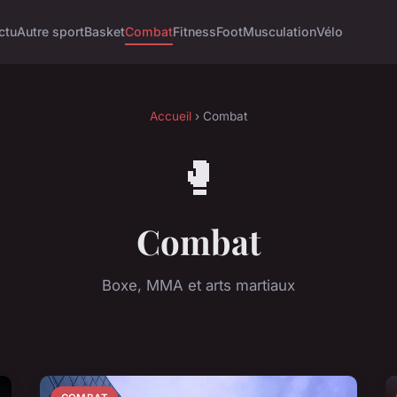
ctu
Autre sport
Basket
Combat
Fitness
Foot
Musculation
Vélo
Accueil
› Combat
🥊
Combat
Boxe, MMA et arts martiaux