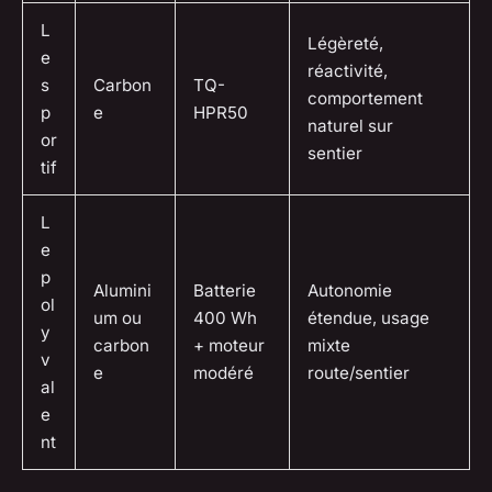
L
Légèreté,
e
réactivité,
s
Carbon
TQ-
comportement
p
e
HPR50
naturel sur
or
sentier
tif
L
e
p
Alumini
Batterie
Autonomie
ol
um ou
400 Wh
étendue, usage
y
carbon
+ moteur
mixte
v
e
modéré
route/sentier
al
e
nt