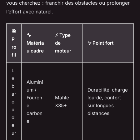
vous cherchez : franchir des obstacles ou prolonger
l’effort avec naturel.
🎯
🔧
⚡ Type
P
Matéria
de
✨ Point fort
ro
u cadre
moteur
fil
L
e
Alumini
b
um /
Durabilité, charge
ar
Fourch
Mahle
lourde, confort
o
e
X35+
sur longues
u
carbon
distances
d
e
e
ur