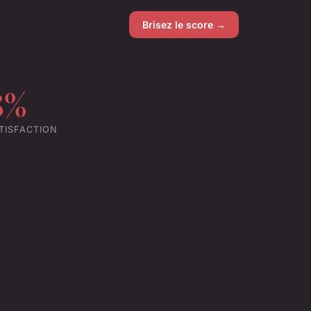
Brisez le score →
8%
TISFACTION