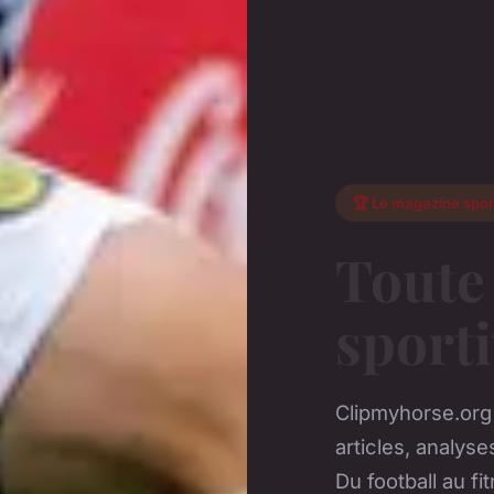
🏆 Le magazine spor
Toute 
sport
Clipmyhorse.org
articles, analyse
Du football au fi