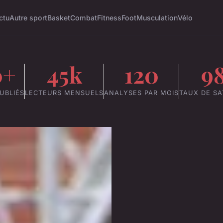
ctu
Autre sport
Basket
Combat
Fitness
Foot
Musculation
Vélo
0+
45k
120
9
UBLIÉS
LECTEURS MENSUELS
ANALYSES PAR MOIS
TAUX DE SA